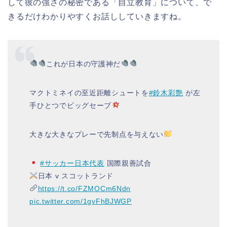
して彼の強さの秘密である「自立教育」について、で
きるだけわかりやすくお話ししていきますね。
これが日本の守護神だ
マクトミネイの至近距離シュートを
#鈴木彩艶
が左
手ひとつでビッグセーブ
大きな大きなプレーで先制点を与えない
#サッカー日本代表
国際親善試合
日本 v スコットランド
https://t.co/FZMOCm6Ndn
pic.twitter.com/1gvFhBJWGP