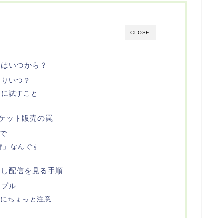
CLOSE
信はいつから？
まりいつ？
きに試すこと
チケット販売の罠
まで
時」なんです
逃し配信を見る手順
ンプル
」にちょっと注意