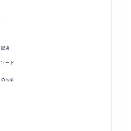
景
ー配慮
ピソード
」の言葉
て
相