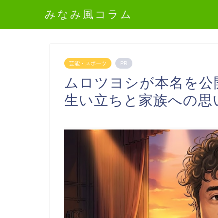
みなみ風コラム
芸能・スポーツ
PR
ムロツヨシが本名を公
生い立ちと家族への思