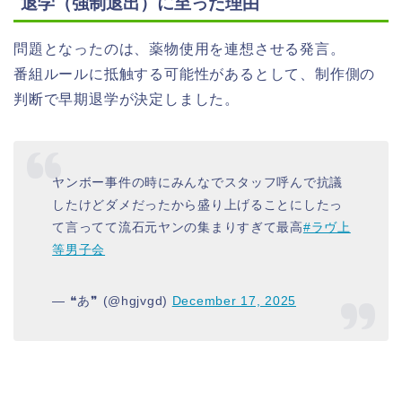
退学（強制退出）に至った理由
問題となったのは、薬物使用を連想させる発言。
番組ルールに抵触する可能性があるとして、制作側の
判断で早期退学が決定しました。
ヤンボー事件の時にみんなでスタッフ呼んで抗議
したけどダメだったから盛り上げることにしたっ
て言ってて流石元ヤンの集まりすぎて最高
#ラヴ上
等男子会
— ❝あ❞ (@hgjvgd)
December 17, 2025