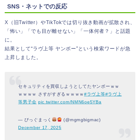
SNS・ネットでの反応
X（旧Twitter）やTikTokでは切り抜き動画が拡散され、
「怖い」「でも目が離せない」「一体何者？」と話題
に。
結果として“ラヴ上等 ヤンボー”という検索ワードが急
上昇しました。
セキュリティを買収しようとしてたヤンボーｗｗ
ｗｗｗｗ さすがすぎるｗｗｗｗ
#ラヴ上等
#ラヴ上
等男子会
pic.twitter.com/NMN6oe5YBa
— びっぐまっく
(@mgmgbigmac)
December 17, 2025