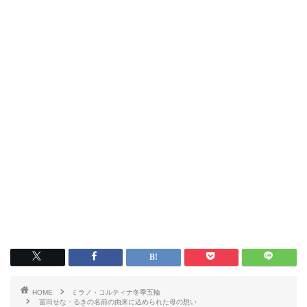
HOME
ミラノ・コルティナ冬季五輪
冨田せな・るきの名前の由来に込められた母の想い