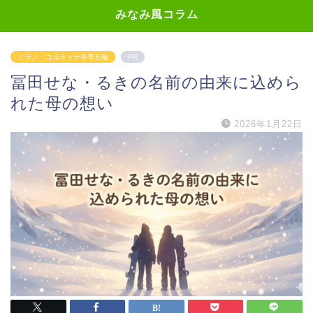
みなみ風コラム
ミラノ・コルティナ冬季五輪
PR
冨田せな・るきの名前の由来に込めら
れた母の想い
2026年1月22日