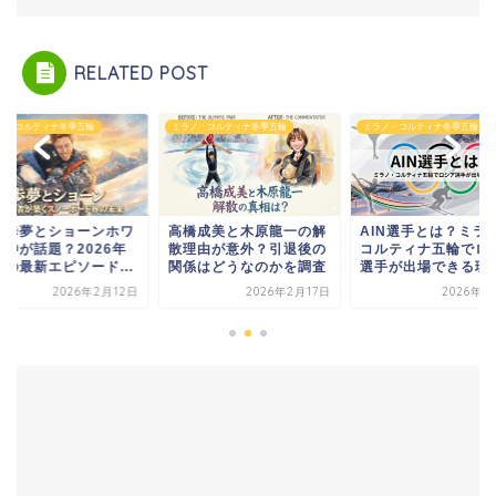
RELATED POST
ノ・コルティナ冬季五輪
ミラノ・コルティナ冬季五輪
ミラノ・コルティナ冬季五輪
野歩夢とショーンホワ
高橋成美と木原龍一の解
AIN選手とは？ミラ
ト仲が話題？2026年
散理由が意外？引退後の
コルティナ五輪でロ
輪の最新エピソード...
関係はどうなのかを調査
選手が出場できる理由.
2026年2月12日
2026年2月17日
2026年2