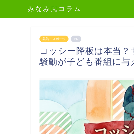
みなみ風コラム
芸能・スポーツ
PR
コッシー降板は本当？
騒動が子ども番組に与