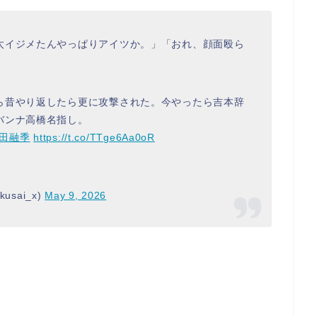
太イジメたんやっぱりアイツか。」「おれ、顔面殴ら
ら昔やり返したら更に攻撃された。今やったら吉本辞
バンナ高橋名指し。
長田融季
https://t.co/TTge6Aa0oR
sai_x)
May 9, 2026