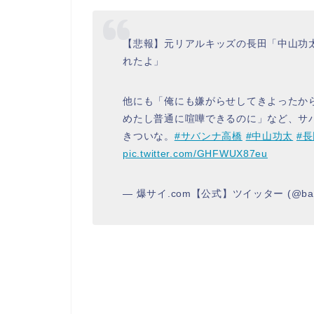
【悲報】元リアルキッズの長田「中山功
れたよ」
他にも「俺にも嫌がらせしてきよったか
めたし普通に喧嘩できるのに」など、サ
きついな。
#サバンナ高橋
#中山功太
#
pic.twitter.com/GHFWUX87eu
— 爆サイ.com【公式】ツイッター (@baku