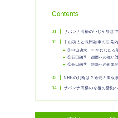
Contents
サバンナ高橋のいじめ疑惑
中山功太と長田融季の告発
①中山功太：10年にわたる
②長田融季：顔面への強い
③長田融季：頭部への衝撃
NHKの判断は？過去の降板
サバンナ高橋の今後の活動