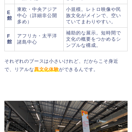
東欧・中央アジア
小規模。レトロ映像や民
E
中心（詳細非公開
族文化がメインで、空い
館
多め）
ていてまわりやすい。
補助的な展示。短時間で
アフリカ・太平洋
F
文化の概要をつかめるシ
館
諸島中心
ンプルな構成。
それぞれのブースは小さいけれど、だからこそ身近
で、リアルな
異文化体験
ができるんです。