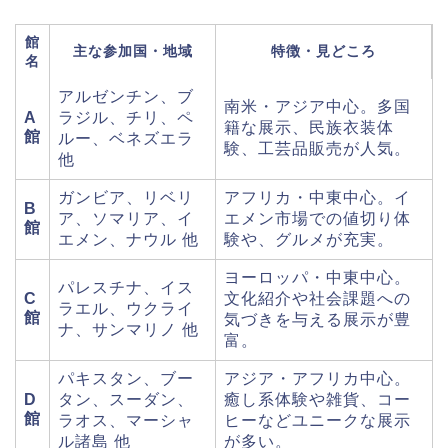
館
主な参加国・地域
特徴・見どころ
名
アルゼンチン、ブ
南米・アジア中心。多国
A
ラジル、チリ、ペ
籍な展示、民族衣装体
館
ルー、ベネズエラ
験、工芸品販売が人気。
他
ガンビア、リベリ
アフリカ・中東中心。イ
B
ア、ソマリア、イ
エメン市場での値切り体
館
エメン、ナウル 他
験や、グルメが充実。
ヨーロッパ・中東中心。
パレスチナ、イス
C
文化紹介や社会課題への
ラエル、ウクライ
館
気づきを与える展示が豊
ナ、サンマリノ 他
富。
パキスタン、ブー
アジア・アフリカ中心。
D
タン、スーダン、
癒し系体験や雑貨、コー
館
ラオス、マーシャ
ヒーなどユニークな展示
ル諸島 他
が多い。