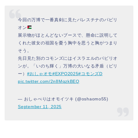
今回の万博で一番真剣に見たパレスチナのパビリ
オン
展示物がほとんどないブースで、懸命に説明して
くれた彼女の祖国を憂う胸中を思うと胸がつまり
そう。
先日見た別のコモンズにはイスラエルのパビリオ
ンが。「いのち輝く」万博の大いなる矛盾（ビリ
ー）
#おしゃオモ
#EXPO2025
#コモンズD
pic.twitter.com/2n8MqzkBEQ
— おしゃべりはオモイツキ (@oshaomo55)
September 11, 2025