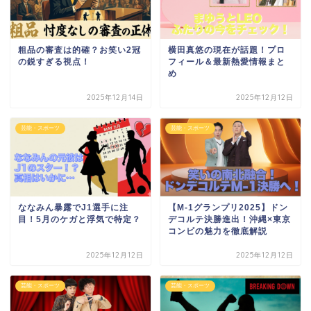
粗品の審査は的確？お笑い2冠
横田真悠の現在が話題！プロ
の鋭すぎる視点！
フィール＆最新熱愛情報まと
め
2025年12月14日
2025年12月12日
芸能・スポーツ
芸能・スポーツ
ななみん暴露でJ1選手に注
【M-1グランプリ2025】ドン
目！5月のケガと浮気で特定？
デコルテ決勝進出！沖縄×東京
コンビの魅力を徹底解説
2025年12月12日
2025年12月12日
芸能・スポーツ
芸能・スポーツ