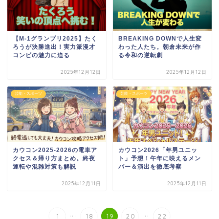
【M-1グランプリ2025】たく
BREAKING DOWNで人生変
ろうが決勝進出！実力派漫才
わった人たち。朝倉未来が作
コンビの魅力に迫る
る令和の逆転劇
2025年12月12日
2025年12月12日
芸能・スポーツ
芸能・スポーツ
カウコン2025-2026の電車ア
カウコン2026「年男ユニッ
クセス＆帰り方まとめ。終夜
ト」予想！午年に映えるメン
運転や混雑対策も解説
バー＆演出を徹底考察
2025年12月11日
2025年12月11日
...
...
1
18
19
20
22